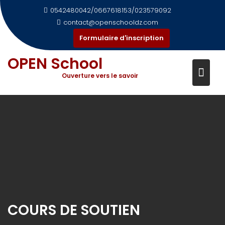
S
0542480042/0667618153/023579092
k
contact@openschooldz.com
i
Formulaire d'inscription
p
t
OPEN School
o
Ouverture vers le savoir
c
o
n
t
e
n
t
COURS DE SOUTIEN